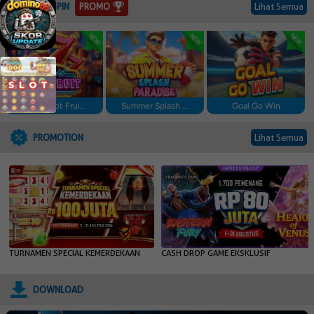
PROMO
FASTSPIN
Lihat Semua
Vegas Hot Frui...
Summer Splash ...
Goal Go Win
PROMOTION
Lihat Semua
TURNAMEN SPECIAL KEMERDEKAAN
CASH DROP GAME EKSKLUSIF
DOWNLOAD