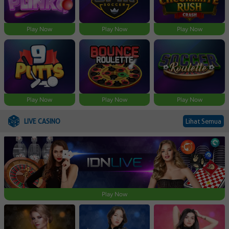
Play Now
Play Now
Play Now
Play Now
Play Now
Play Now
LIVE CASINO
Lihat Semua
Play Now