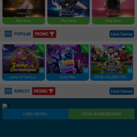
Play Now
Play Now
Play Now
PROMO
POPULAR
Lihat Semua
Lamp of Cornuc...
Soda Man
2026 GOLDEN GO...
PROMO
IDNSLOT
Lihat Semua